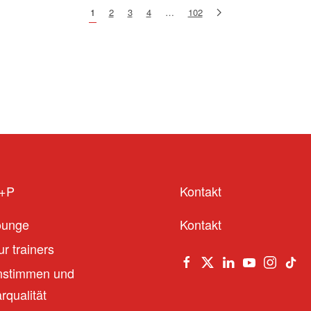
1
2
3
4
…
102
S+P
Kontakt
ounge
Kontakt
r trainers
stimmen und
qualität