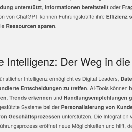
,
oder
dung unterstützt
Informationen bereitstellt
Fra
tion von ChatGPT können Führungskräfte ihre
Effizienz 
lle
.
Ressourcen sparen
e Intelligenz: Der Weg in die
nstlicher Intelligenz ermöglicht es Digital Leaders,
Date
. AI-Tools können 
undierte Entscheidungen zu treffen
,
und
len
Trends erkennen
Handlungsempfehlungen 
gestützte Systeme bei der
Personalisierung von Kund
unterstützen. Die Integration 
von Geschäftsprozessen
 Führungsprozess eröffnet neue Möglichkeiten und hilft, 