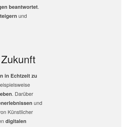
.
gen beantwortet
und
steigern
 Zukunft
n in Echtzeit zu
beispielsweise
. Darüber
geben
und
enerlebnissen
von Künstlicher
den
digitalen