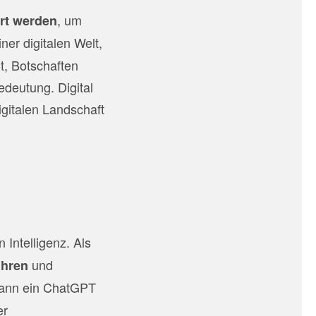
, um
ert werden
einer digitalen Welt,
t, Botschaften
edeutung. Digital
igitalen Landschaft
 Intelligenz. Als
und
ühren
 kann ein ChatGPT
er