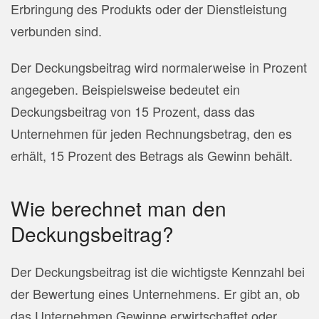
Erbringung des Produkts oder der Dienstleistung
verbunden sind.
Der
Deck
ung
s
beit
rag
w
ird
normal
er
we
ise
in
Pro
z
ent
an
ge
ge
ben
.
Be
isp
i
els
we
ise
bed
e
ut
et
e
in
Deck
ung
s
beit
rag
von
15
Pro
z
ent
,
d
ass
d
as
Un
ter
ne
h
men
f
ür
j
eden
Re
chn
ung
s
bet
rag
,
den
es
er
h
ä
lt
,
15
Pro
z
ent
des
Bet
r
ags
al
s
G
ew
inn
beh
ä
lt
.
Wie berechnet man den
Deckungsbeitrag?
Der Deckungsbeitrag ist die wichtigste Kennzahl bei
der Bewertung eines Unternehmens. Er gibt an, ob
das Unternehmen Gewinne erwirtschaftet oder