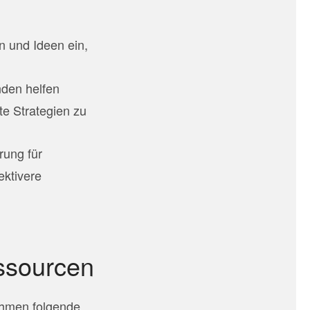
n und Ideen ein,
nden helfen
e Strategien zu
erung für
ektivere
essourcen
nehmen folgende