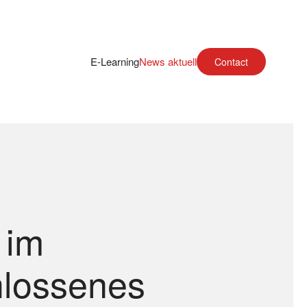
E-Learning
News aktuell
Contact
 im
hlossenes