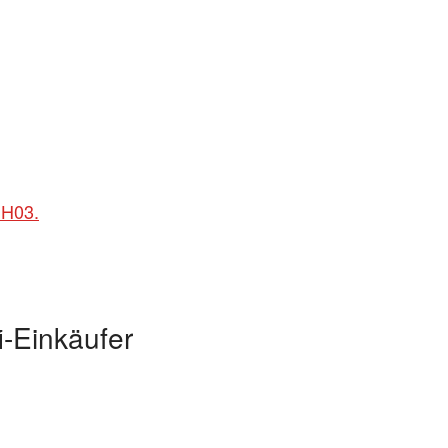
 H03.
i-Einkäufer