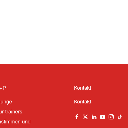
S+P
Kontakt
ounge
Kontakt
r trainers
stimmen und