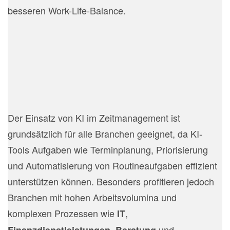
besseren Work-Life-Balance.
ür welche Branchen ist KI
eegnet?
Der Einsatz von KI im Zeitmanagement ist
grundsätzlich für alle Branchen geeignet, da KI-
Tools Aufgaben wie Terminplanung, Priorisierung
und Automatisierung von Routineaufgaben effizient
unterstützen können. Besonders profitieren jedoch
Branchen mit hohen Arbeitsvolumina und
komplexen Prozessen wie
,
IT
,
und